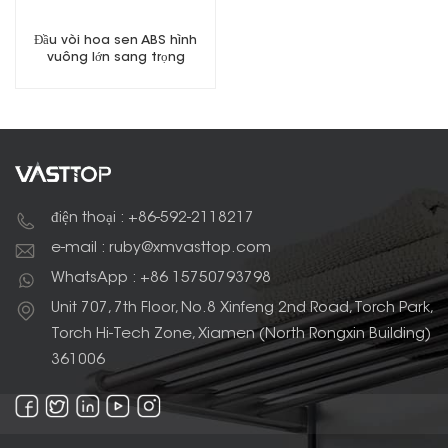
Đầu vòi hoa sen ABS hình
vuông lớn sang trọng
Chrome đã hoàn thành
điện thoại : +86-592-2118217
e-mail : ruby@xmvasttop.com
WhatsApp : +86 15750793798
Unit 707, 7th Floor, No.8 Xinfeng 2nd Road, Torch Park,
Torch Hi-Tech Zone, Xiamen (North Rongxin Building)
361006