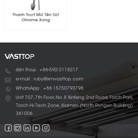
Thanh Trượt Mũi Tên Đặt
Chrome Xong
điện thoại : +86-592-2118217
e-mail : ruby@xmvasttop.com
WhatsApp : +86 15750793798
Unit 707, 7th Floor, No.8 Xinfeng 2nd Road, Torch Park,
Torch Hi-Tech Zone, Xiamen (North Rongxin Building)
361006