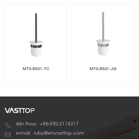
MTS-8501-TC
MTS-8501-JG
điện thoại : +86-592-2118217
e-mail : ruby@xmvasttop.com