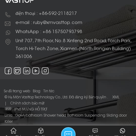
điện thoại : +86-592-2118217
e-mail : ruby@xmvasttop.com
WhatsApp : +86 15750793798
Unit 707, 7th Floor, No.8 Xinfeng 2nd Road, Torch Park,
Torch Hi-Tech Zone, Xiamen (North Rongxin Building)
361006
Sơ đồ trang web
Blog
Tin tức
© Hạ Môn Vasttop Technology Co., Ltd. Đã đăng ký Bản quyền .
XML
|
Chính sách bảo mật
IPv6 MẠNG HỖ TRỢ
Links :
Gowlybathroom
Shower head
Bathroom Suspending Sliding door
roller