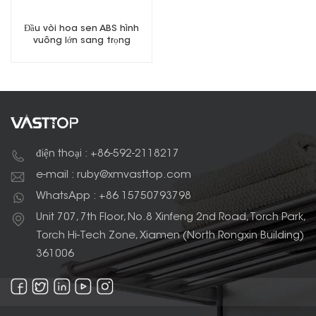
Đầu vòi hoa sen ABS hình
vuông lớn sang trọng
Chrome đã hoàn thành
điện thoại : +86-592-2118217
e-mail : ruby@xmvasttop.com
WhatsApp : +86 15750793798
Unit 707, 7th Floor, No.8 Xinfeng 2nd Road, Torch Park,
Torch Hi-Tech Zone, Xiamen (North Rongxin Building)
361006