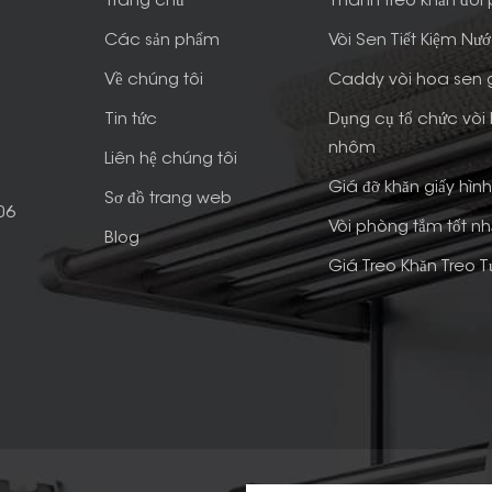
Trang chủ
Thanh treo khăn đôi
Các sản phẩm
Vòi Sen Tiết Kiệm Nư
Về chúng tôi
Caddy vòi hoa sen
Tin tức
Dụng cụ tổ chức vòi
nhôm
Liên hệ chúng tôi
Giá đỡ khăn giấy hìn
Sơ đồ trang web
06
Vòi phòng tắm tốt nh
Blog
Giá Treo Khăn Treo 