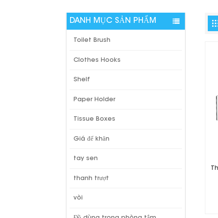
DANH MỤC SẢN PHẨM
Toilet Brush
Clothes Hooks
Shelf
Paper Holder
Tissue Boxes
Giá để khăn
tay sen
Th
thanh trượt
vòi
Đồ dùng trong phòng tắm