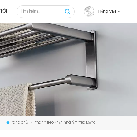
TÔI
Tiếng Việt
English
français
русский
español
Tiếng việt
Trang chủ
thanh treo khăn nhà tắm treo tường