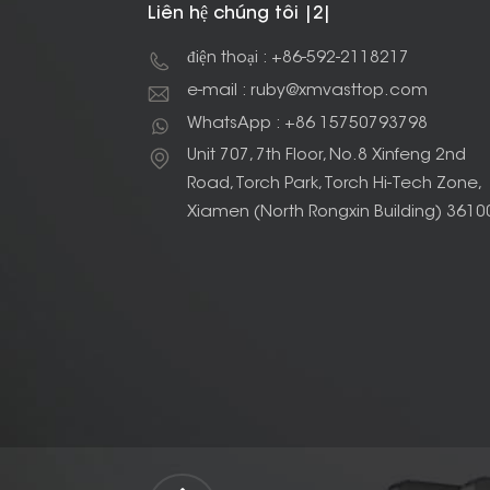
Liên hệ chúng tôi |2|
điện thoại : +86-592-2118217
e-mail : ruby@xmvasttop.com
WhatsApp : +86 15750793798
Unit 707, 7th Floor, No.8 Xinfeng 2nd
Road, Torch Park, Torch Hi-Tech Zone,
Xiamen (North Rongxin Building) 3610