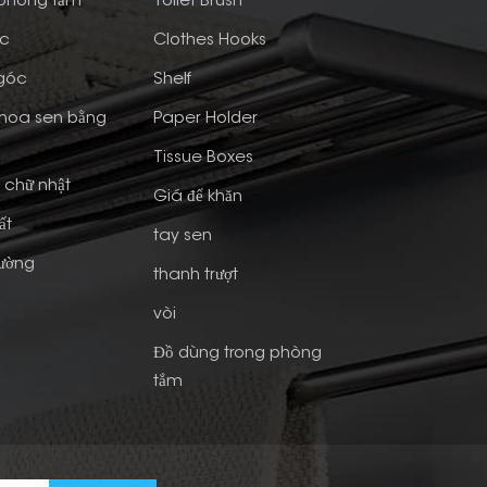
 phòng tắm
Toilet Brush
ớc
Clothes Hooks
 góc
Shelf
 hoa sen bằng
Paper Holder
Tissue Boxes
h chữ nhật
Giá để khăn
ất
tay sen
Tường
thanh trượt
vòi
Đồ dùng trong phòng
tắm