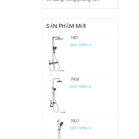
SẢN PHẨM MỚI
7801
ĐỌC THÊM
7908
ĐỌC THÊM
7907
ĐỌC THÊM