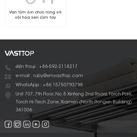
Van tắm đơn chức năng với
vòi hoa sen cầm tay
điện thoại : +86-592-2118217
e-mail : ruby@xmvasttop.com
WhatsApp : +86 15750793798
Unit 707, 7th Floor, No.8 Xinfeng 2nd Road, Torch Park,
Torch Hi-Tech Zone, Xiamen (North Rongxin Building)
361006