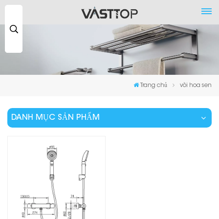
Tìm
kiếm
...
Trang chủ
vòi hoa sen
DANH MỤC SẢN PHẨM