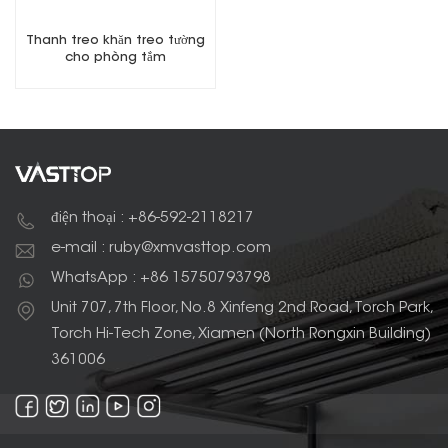
Thanh treo khăn treo tường
cho phòng tắm
điện thoại : +86-592-2118217
e-mail : ruby@xmvasttop.com
WhatsApp : +86 15750793798
Unit 707, 7th Floor, No.8 Xinfeng 2nd Road, Torch Park,
Torch Hi-Tech Zone, Xiamen (North Rongxin Building)
361006