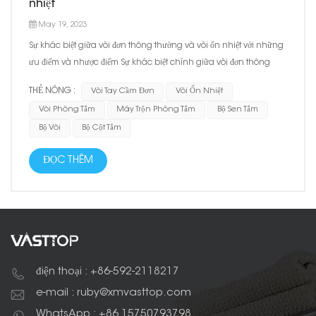
nhiệt
May 19, 2023
Sự khác biệt giữa vòi đơn thông thường và vòi ổn nhiệt với những
ưu điểm và nhược điểm Sự khác biệt chính giữa vòi đơn thông
thường và vòi ổn nhiệt là phương pháp kiểm soát nhiệt độ。 Vòi
THẺ NÓNG :
Vòi Tay Cầm Đơn
Vòi Ổn Nhiệt
đơn thông thường thông qua điều chỉnh thủ công nhiệt độ nước
Vòi Phòng Tắm
Máy Trộn Phòng Tắm
Bộ Sen Tắm
để đạt được khả năng kiểm soát nhiệt độ,...
Bộ Vòi
Bộ Cột Tắm
ĐỌC THÊM
điện thoại : +86-592-2118217
e-mail : ruby@xmvasttop.com
WhatsApp : +86 15750793798