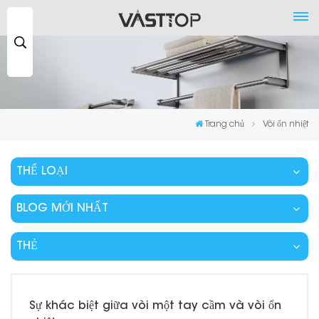
Tìm
kiếm
...
Trang chủ
Vòi ổn nhiệt
THỂ LOẠI
BLOG MỚI NHẤT
THẺ
Sự khác biệt giữa vòi một tay cầm và vòi ổn