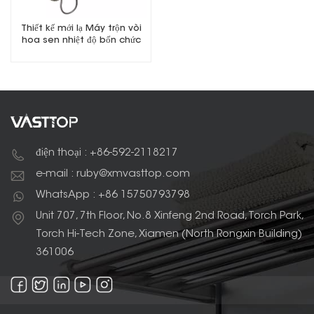
Thiết kế mới lạ Máy trộn vòi
hoa sen nhiệt độ bốn chức
năng
điện thoại : +86-592-2118217
e-mail : ruby@xmvasttop.com
WhatsApp : +86 15750793798
Unit 707, 7th Floor, No.8 Xinfeng 2nd Road, Torch Park,
Torch Hi-Tech Zone, Xiamen (North Rongxin Building)
361006