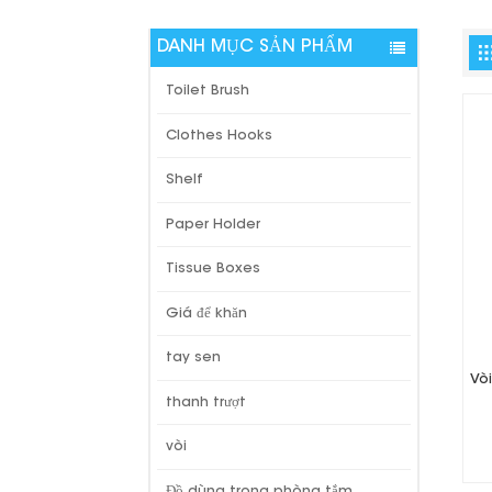
DANH MỤC SẢN PHẨM
Toilet Brush
Clothes Hooks
Shelf
Paper Holder
Tissue Boxes
Giá để khăn
tay sen
Vò
thanh trượt
vòi
Đồ dùng trong phòng tắm