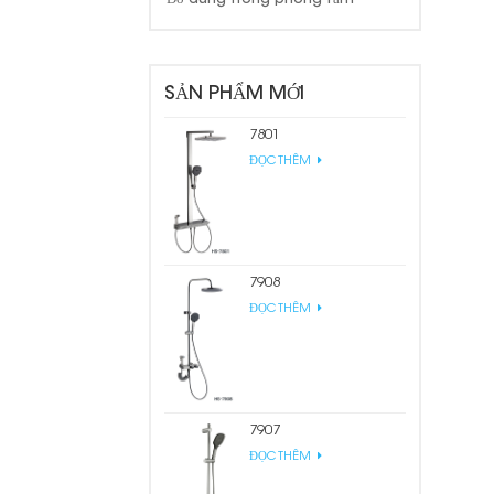
SẢN PHẨM MỚI
7801
ĐỌC THÊM
7908
ĐỌC THÊM
7907
ĐỌC THÊM