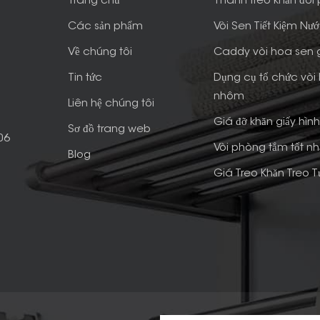
Trang chủ
Thanh treo khăn đôi
Các sản phẩm
Vòi Sen Tiết Kiệm Nư
Về chúng tôi
Caddy vòi hoa sen
Tin tức
Dụng cụ tổ chức vòi
nhôm
Liên hệ chúng tôi
Giá đỡ khăn giấy hìn
Sơ đồ trang web
06
Vòi phòng tắm tốt nh
Blog
Giá Treo Khăn Treo 