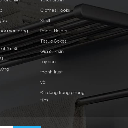
 phòng tắm
Toilet Brush
ớc
Clothes Hooks
 góc
Shelf
 hoa sen bằng
Paper Holder
Tissue Boxes
h chữ nhật
Giá để khăn
ất
tay sen
Tường
thanh trượt
vòi
Đồ dùng trong phòng
tắm