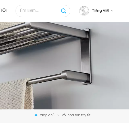
TÔI
Tiếng Việt
English
français
русский
español
Tiếng việt
Trang chủ
vòi hoa sen tay tắt