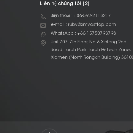
Liên hệ chúng tôi |2|
điện thoại : +86-592-2118217
e-mail : ruby@xmvasttop.com
WhatsApp : +86 15750793798
Unit 707, 7th Floor, No.8 Xinfeng 2nd
Road, Torch Park, Torch Hi-Tech Zone,
Xiamen (North Rongxin Building) 3610