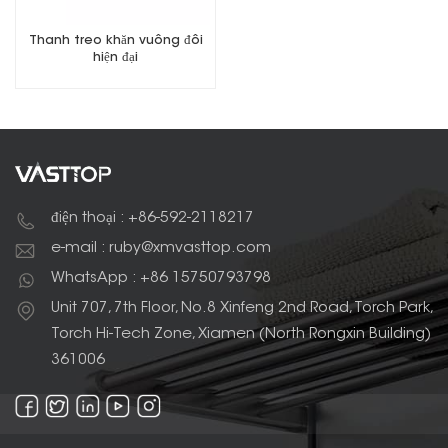
Thanh treo khăn vuông đôi
hiện đại
điện thoại : +86-592-2118217
e-mail : ruby@xmvasttop.com
WhatsApp : +86 15750793798
Unit 707, 7th Floor, No.8 Xinfeng 2nd Road, Torch Park,
Torch Hi-Tech Zone, Xiamen (North Rongxin Building)
361006